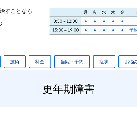
治すことなら
月
火
水
木
金
8:30～12:30
●
●
●
●
●
ジ
15:00～19:00
●
●
●
●
●
予
施術
料金
当院・予約
症状
お悩
更年期障害