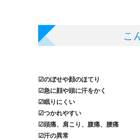
こ
☑のぼせや顔のほてり
☑急に顔や頭に汗をかく
☑眠りにくい
☑つかれやすい
☑頭痛、肩こり、腹痛、腰痛
☑汗の異常