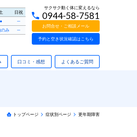
サクサク動く体に変えるなら
土
日祝
0944-58-7581
●
─
お問合せ・ご相談メール
約のみ
─
予約と空き状況確認はこちら
み
口コミ・感想
よくあるご質問
トップページ
症状別ページ
更年期障害