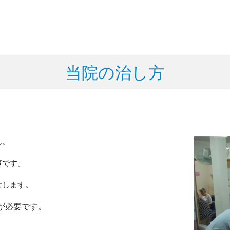
当院の治し方
ん。
事です。
術します。
が必要です。