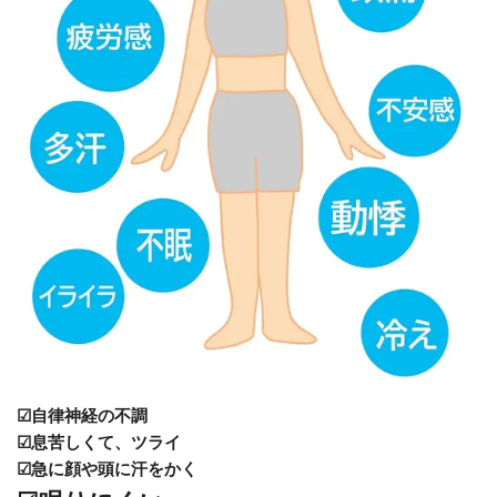
☑自律神経の不調
☑息苦しくて、ツライ
☑急に顔や頭に汗をかく