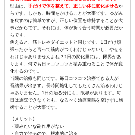
理由は、
手だけで体を整えて、正しい体に変化させる
か
らです。しかも、時間をかけることが大事です。ゆがみ
を戻すのは簡単ですが、正しい位置を維持することが大
事だからです。それには、体が折り合う時間が必要だか
らです。
例えると、筋トレやダイエットと同じです。1日だけ頑
張ったからと言って筋肉がつくわけじゃないし、やせる
わけじゃありませんよね？1日の変化量には、限界があ
ります。何でも日々コツコツと積み重ねることで体が変
化するのです。
当院の治療も同じです。毎日コツコツ治療できる人が一
番結果が出ます。長時間施術してもたくさん治るわけじ
ゃありません。1日の治る分にも、限界があります。毎
日は通院できなくとも、なるべく治療間隔を空けずに施
術することが大事です。
【メリット】
・薬みたいな副作用がない
・自力で治るので、根本的に治る