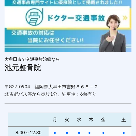
大牟田市で交通事故治療なら
池元整骨院
〒837-0904 福岡県大牟田市吉野８６８－２
北吉野バス停から徒歩1分、駐車場：6台有り
月
火
水
木
金
土
8:30～12:30
●
●
●
●
●
●