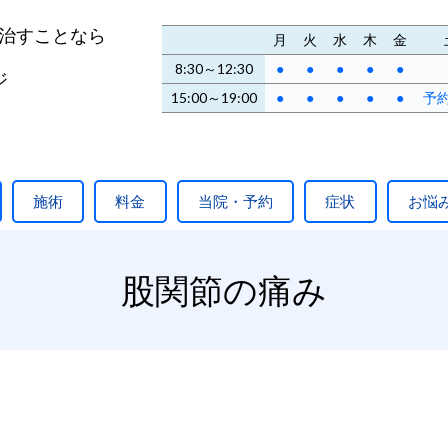
治すことなら
月
火
水
木
金
8:30～12:30
●
●
●
●
●
ジ
15:00～19:00
●
●
●
●
●
予
施術
料金
当院・予約
症状
お悩
股関節の痛み