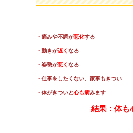
・痛みや不調が
悪化
する
・動きが
遅く
なる
・姿勢が
悪く
なる
・仕事をしたくない、家事もきつい
・体がきついと
心も病
みます
結果：体も