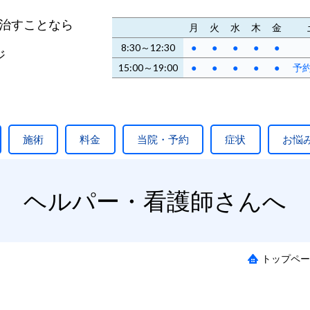
治すことなら
月
火
水
木
金
8:30～12:30
●
●
●
●
●
ジ
15:00～19:00
●
●
●
●
●
予
施術
料金
当院・予約
症状
お悩
ヘルパー・看護師さんへ
トップペー