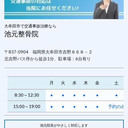
大牟田市で交通事故治療なら
池元整骨院
〒837-0904 福岡県大牟田市吉野８６８－２
北吉野バス停から徒歩1分、駐車場：6台有り
月
火
水
木
金
土
8:30～12:30
●
●
●
●
●
●
15:00～19:00
●
●
●
●
●
予約のみ
池元院長がやさしく対応します