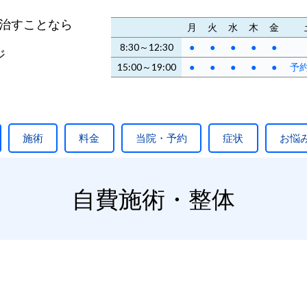
治すことなら
月
火
水
木
金
8:30～12:30
●
●
●
●
●
ジ
15:00～19:00
●
●
●
●
●
予
施術
料金
当院・予約
症状
お悩
自費施術・整体