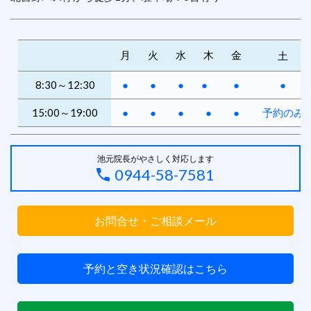
月
火
水
木
金
土
8:30～12:30
●
●
●
●
●
●
15:00～19:00
●
●
●
●
●
予約のみ
池元院長がやさしく対応します
0944-58-7581
お問合せ・ご相談メール
予約と空き状況確認はこちら