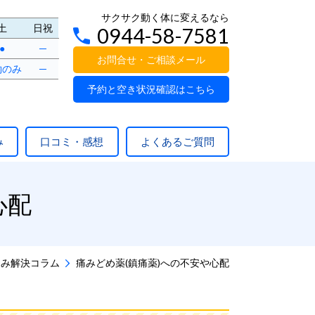
サクサク動く体に変えるなら
土
日祝
0944-58-7581
●
─
お問合せ・ご相談メール
約のみ
─
予約と空き状況確認はこちら
み
口コミ・感想
よくあるご質問
心配
悩み解決コラム
痛みどめ薬(鎮痛薬)への不安や心配