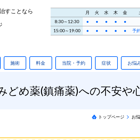
治すことなら
月
火
水
木
金
8:30～12:30
●
●
●
●
●
ジ
15:00～19:00
●
●
●
●
●
予
施術
料金
当院・予約
症状
お悩
みどめ薬(鎮痛薬)への不安や
トップページ
お